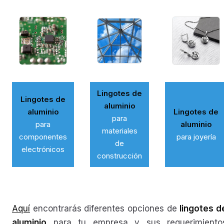
Lingotes de
Lingotes de
aluminio
aluminio
Lingotes de
para
para
aluminio
materiales
componentes
para joyería
de
electrónicos
construcción
Aquí
encontrarás diferentes opciones de
lingotes d
aluminio
para tu empresa y sus requerimiento