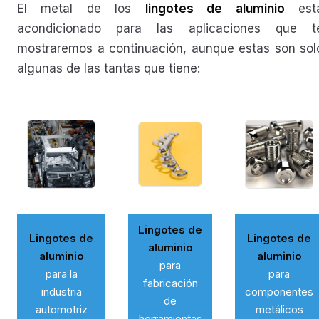
El metal de los
lingotes de aluminio
est
acondicionado para las aplicaciones que t
mostraremos a continuación, aunque estas son sol
algunas de las tantas que tiene:
Lingotes de
Lingotes de
Lingotes de
aluminio
aluminio
aluminio
para
para la
para
fabricación
industria
componentes
de
automotriz
metálicos
herramientas