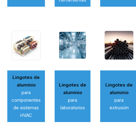
Lingotes de
aluminio
Lingotes de
Lingotes de
para
aluminio
aluminio
componentes
para
para
de sistemas
laboratorios
extrusión
HVAC